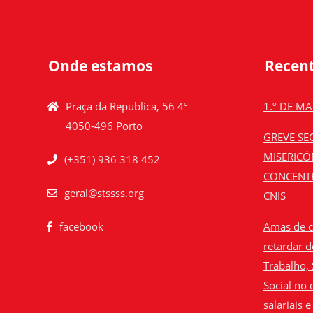
Onde estamos
Recen
Praça da Republica, 56 4º
1.º DE M
4050-496 Porto
GREVE SEC
MISERICÓ
(+351) 936 318 452
CONCENTR
geral@stssss.org
CNIS
facebook
Amas de cr
retardar d
Trabalho,
Social no
salariais e