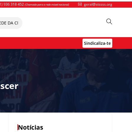
1) 936 318 452
geral@stssss.org
(Chamada para a rede móvel nacional)
 DA CNIS PORTO
Com esta (des)assistência social é mesmo pos
Sindicaliza-te
escer
Notícias